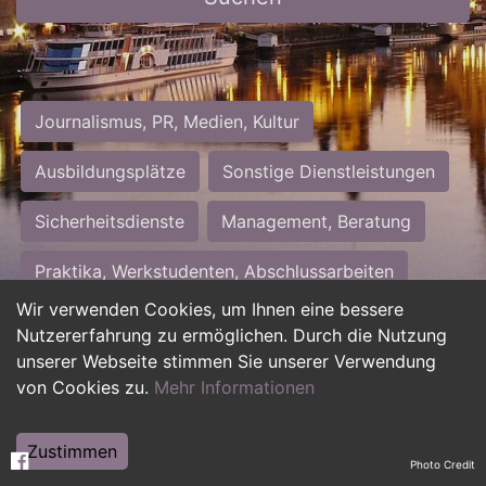
Journalismus, PR, Medien, Kultur
Ausbildungsplätze
Sonstige Dienstleistungen
Sicherheitsdienste
Management, Beratung
Praktika, Werkstudenten, Abschlussarbeiten
Wir verwenden Cookies, um Ihnen eine bessere
Personalwesen
Assistenz, Sekretariat
Nutzererfahrung zu ermöglichen. Durch die Nutzung
unserer Webseite stimmen Sie unserer Verwendung
Hilfskräfte, Aushilfs- und Nebenjobs
von Cookies zu.
Mehr Informationen
Einkauf, Logistik, Materialwirtschaft
Zustimmen
Photo Credit
Weiterbildung, Studium, duale Ausbildung