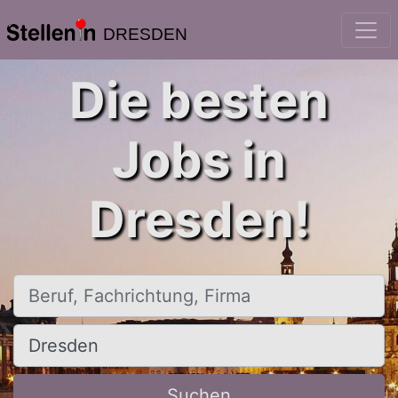
DRESDEN
Die besten
Jobs in
Dresden!
Beruf, Fachrichtung, Firma
Ort, Stadt
Suchen