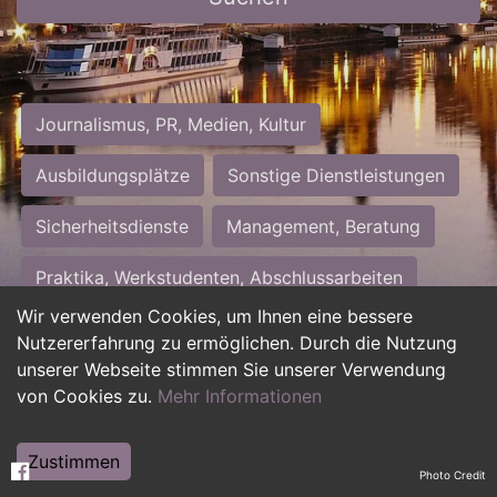
Journalismus, PR, Medien, Kultur
Ausbildungsplätze
Sonstige Dienstleistungen
Sicherheitsdienste
Management, Beratung
Praktika, Werkstudenten, Abschlussarbeiten
Wir verwenden Cookies, um Ihnen eine bessere
Personalwesen
Assistenz, Sekretariat
Nutzererfahrung zu ermöglichen. Durch die Nutzung
unserer Webseite stimmen Sie unserer Verwendung
Hilfskräfte, Aushilfs- und Nebenjobs
von Cookies zu.
Mehr Informationen
Einkauf, Logistik, Materialwirtschaft
Zustimmen
Photo Credit
Weiterbildung, Studium, duale Ausbildung