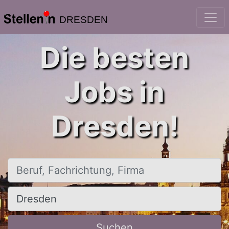
DRESDEN
Die besten
Jobs in
Dresden!
Beruf, Fachrichtung, Firma
Ort, Stadt
Suchen