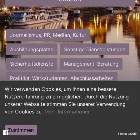
Journalismus, PR, Medien, Kultur
Ausbildungsplätze
Sonstige Dienstleistungen
Sicherheitsdienste
Management, Beratung
Praktika, Werkstudenten, Abschlussarbeiten
Wir verwenden Cookies, um Ihnen eine bessere
Personalwesen
Assistenz, Sekretariat
Nutzererfahrung zu ermöglichen. Durch die Nutzung
unserer Webseite stimmen Sie unserer Verwendung
Hilfskräfte, Aushilfs- und Nebenjobs
von Cookies zu.
Mehr Informationen
Einkauf, Logistik, Materialwirtschaft
Zustimmen
Photo Credit
Weiterbildung, Studium, duale Ausbildung