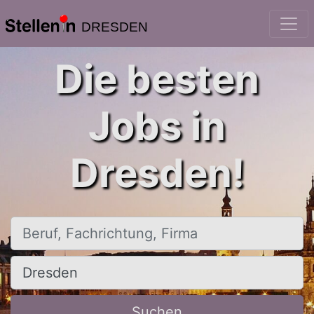
DRESDEN
Die besten
Jobs in
Dresden!
Beruf, Fachrichtung, Firma
Ort, Stadt
Suchen