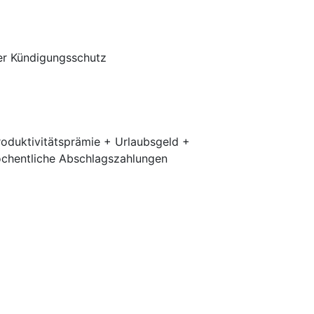
her Kündigungsschutz
roduktivitätsprämie + Urlaubsgeld +
wöchentliche Abschlagszahlungen