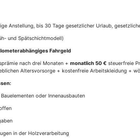
tige Anstellung, bis 30 Tage gesetzlicher Urlaub, gesetzlic
üh- und Spätschichtmodell)
kilometerabhängiges Fahrgeld
sprämie nach drei Monaten +
monatlich 50 €
steuerfreie P
eblichen Altersvorsorge + kostenfreie Arbeitskleidung + 
ssen:
 Bauelementen oder Innenausbauten
offen
gaben
gen in der Holzverarbeitung