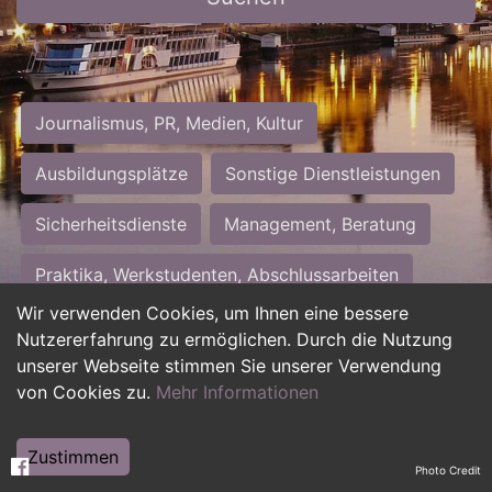
Journalismus, PR, Medien, Kultur
Ausbildungsplätze
Sonstige Dienstleistungen
Sicherheitsdienste
Management, Beratung
Praktika, Werkstudenten, Abschlussarbeiten
Wir verwenden Cookies, um Ihnen eine bessere
Personalwesen
Assistenz, Sekretariat
Nutzererfahrung zu ermöglichen. Durch die Nutzung
unserer Webseite stimmen Sie unserer Verwendung
Hilfskräfte, Aushilfs- und Nebenjobs
von Cookies zu.
Mehr Informationen
Einkauf, Logistik, Materialwirtschaft
Zustimmen
Photo Credit
Weiterbildung, Studium, duale Ausbildung