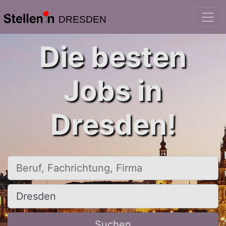
DRESDEN
Die besten
Jobs in
Dresden!
Beruf, Fachrichtung, Firma
Ort, Stadt
Suchen