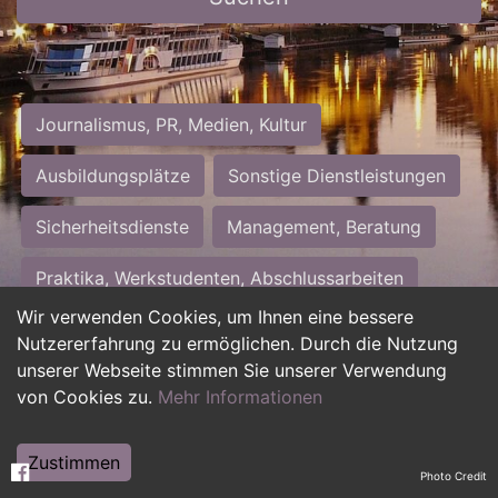
Journalismus, PR, Medien, Kultur
Ausbildungsplätze
Sonstige Dienstleistungen
Sicherheitsdienste
Management, Beratung
Praktika, Werkstudenten, Abschlussarbeiten
Wir verwenden Cookies, um Ihnen eine bessere
Personalwesen
Assistenz, Sekretariat
Nutzererfahrung zu ermöglichen. Durch die Nutzung
unserer Webseite stimmen Sie unserer Verwendung
Hilfskräfte, Aushilfs- und Nebenjobs
von Cookies zu.
Mehr Informationen
Einkauf, Logistik, Materialwirtschaft
Zustimmen
Photo Credit
Weiterbildung, Studium, duale Ausbildung