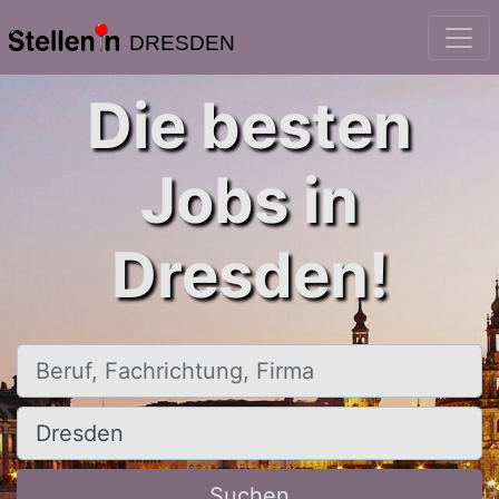
DRESDEN
Die besten
Jobs in
Dresden!
Beruf, Fachrichtung, Firma
Ort, Stadt
Suchen