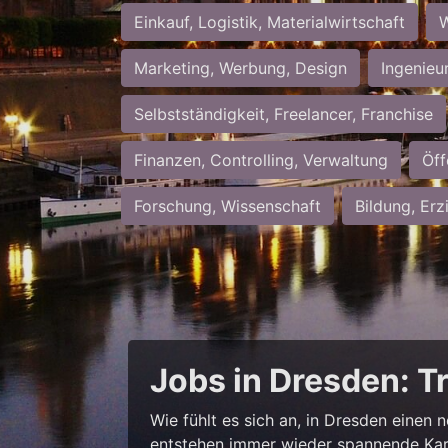
Einkauf, Logistik, Materialwirtschaft
W
Marketing, Werbung, Design
Ingenieu
Selbstständigkeit, Freelancer, Franchise
Finanzen, Controlling, Verwaltung
Öff
Forschung, Wissenschaft
Bildung, Erz
Jobs in Dresden: T
Wie fühlt es sich an, in Dresden einen 
entstehen immer wieder spannende Kar