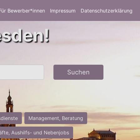
Für Bewerber*innen
Impressum
Datenschutzerklärung
esden!
Suchen
sdienste
Management, Beratung
räfte, Aushilfs- und Nebenjobs