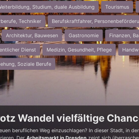
eiterbildung, Studium, duale Ausbildung
Tourismus
rberufe, Techniker
Berufskraftfahrer, Personenbeförder
Architektur, Bauwesen
Gastronomie
Finanzen, Ba
entlicher Dienst
Medizin, Gesundheit, Pflege
Handwe
iehung, Soziale Berufe
rotz Wandel vielfältige Chan
neuen beruflichen Weg einzuschlagen? In dieser Stadt, in der 
rieren. Der
Arbeitsmarkt in Dresden
zeigt sich überrasche