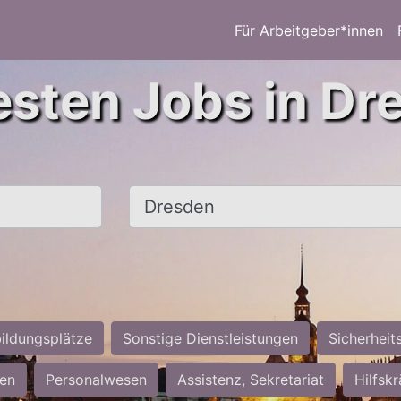
Für Arbeitgeber*innen
esten Jobs in Dr
Ort, Stadt
ildungsplätze
Sonstige Dienstleistungen
Sicherheit
ten
Personalwesen
Assistenz, Sekretariat
Hilfsk