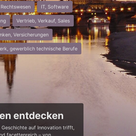
Rechtswesen
IT, Software
ung
Vertrieb, Verkauf, Sales
nken, Versicherungen
rk, gewerblich technische Berufe
cen entdecken
Geschichte auf Innovation trifft,
nd facettenreich – von