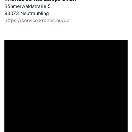
Böhmerwaldstraße 5
93073 Neutraubling
https://service.krones.eu/de