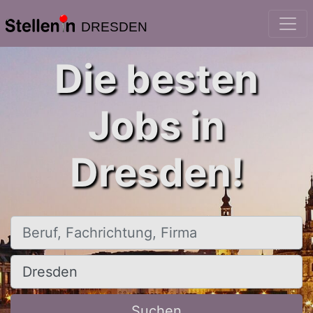
DRESDEN
Die besten
Jobs in
Dresden!
Beruf, Fachrichtung, Firma
Ort, Stadt
Suchen