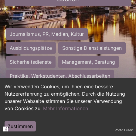
Journalismus, PR, Medien, Kultur
Ausbildungsplätze
Sonstige Dienstleistungen
Sicherheitsdienste
Management, Beratung
Praktika, Werkstudenten, Abschlussarbeiten
Wir verwenden Cookies, um Ihnen eine bessere
Personalwesen
Assistenz, Sekretariat
Nutzererfahrung zu ermöglichen. Durch die Nutzung
unserer Webseite stimmen Sie unserer Verwendung
Hilfskräfte, Aushilfs- und Nebenjobs
von Cookies zu.
Mehr Informationen
Einkauf, Logistik, Materialwirtschaft
Zustimmen
Photo Credit
Weiterbildung, Studium, duale Ausbildung