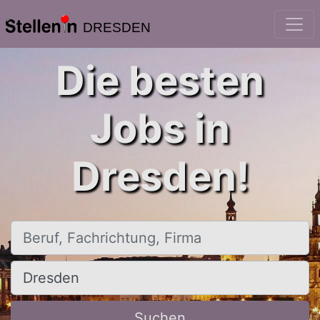
DRESDEN
Die besten
Jobs in
Dresden!
Beruf, Fachrichtung, Firma
Ort, Stadt
Suchen