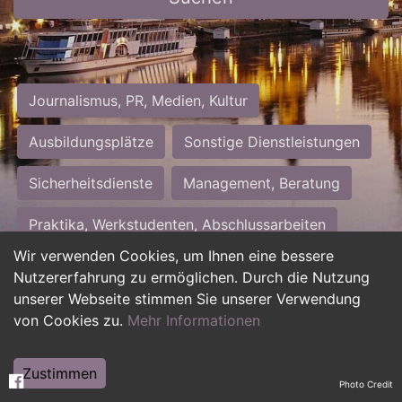
Journalismus, PR, Medien, Kultur
Ausbildungsplätze
Sonstige Dienstleistungen
Sicherheitsdienste
Management, Beratung
Praktika, Werkstudenten, Abschlussarbeiten
Wir verwenden Cookies, um Ihnen eine bessere
Personalwesen
Assistenz, Sekretariat
Nutzererfahrung zu ermöglichen. Durch die Nutzung
unserer Webseite stimmen Sie unserer Verwendung
Hilfskräfte, Aushilfs- und Nebenjobs
von Cookies zu.
Mehr Informationen
Einkauf, Logistik, Materialwirtschaft
Zustimmen
Photo Credit
Weiterbildung, Studium, duale Ausbildung