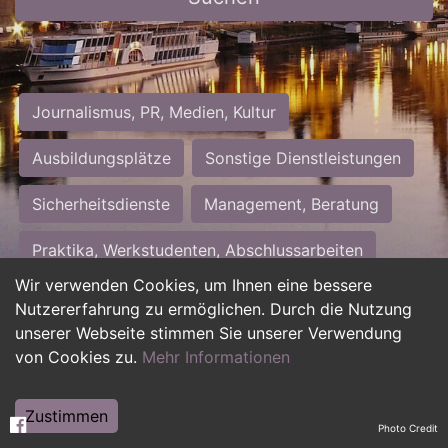
Journalismus, PR, Medien, Kultur
Ausbildungsplätze
Sonstige Dienstleistungen
Sicherheitsdienste
Management, Beratung
Praktika, Werkstudenten, Abschlussarbeiten
Wir verwenden Cookies, um Ihnen eine bessere
Personalwesen
Assistenz, Sekretariat
Nutzererfahrung zu ermöglichen. Durch die Nutzung
unserer Webseite stimmen Sie unserer Verwendung
Hilfskräfte, Aushilfs- und Nebenjobs
von Cookies zu.
Mehr Informationen
Einkauf, Logistik, Materialwirtschaft
Zustimmen
Photo Credit
Weiterbildung, Studium, duale Ausbildung