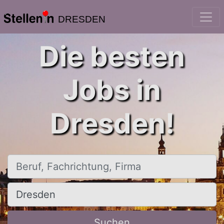
DRESDEN
Die besten
Jobs in
Dresden!
Beruf, Fachrichtung, Firma
Ort, Stadt
Suchen