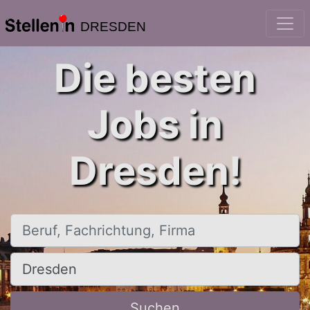
DRESDEN
Die besten
Jobs in
Dresden!
Beruf, Fachrichtung, Firma
Ort, Stadt
Suchen