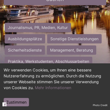
Journalismus, PR, Medien, Kultur
Ausbildungsplätze
Sonstige Dienstleistungen
Sicherheitsdienste
Management, Beratung
Praktika, Werkstudenten, Abschlussarbeiten
Wir verwenden Cookies, um Ihnen eine bessere
Personalwesen
Assistenz, Sekretariat
Nutzererfahrung zu ermöglichen. Durch die Nutzung
unserer Webseite stimmen Sie unserer Verwendung
Hilfskräfte, Aushilfs- und Nebenjobs
von Cookies zu.
Mehr Informationen
Einkauf, Logistik, Materialwirtschaft
Zustimmen
Photo Credit
Weiterbildung, Studium, duale Ausbildung