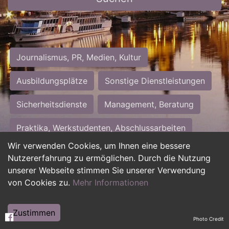
Journalismus, PR, Medien, Kultur
Ausbildungsplätze
Sonstige Dienstleistungen
Sicherheitsdienste
Management, Beratung
Praktika, Werkstudenten, Abschlussarbeiten
Wir verwenden Cookies, um Ihnen eine bessere
Personalwesen
Assistenz, Sekretariat
Nutzererfahrung zu ermöglichen. Durch die Nutzung
unserer Webseite stimmen Sie unserer Verwendung
Hilfskräfte, Aushilfs- und Nebenjobs
von Cookies zu.
Mehr Informationen
Einkauf, Logistik, Materialwirtschaft
Zustimmen
Photo Credit
Weiterbildung, Studium, duale Ausbildung