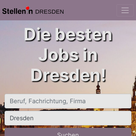
DRESDEN
Die besten
Jobs in
Dresden!
Beruf, Fachrichtung, Firma
Ort, Stadt
Suchen