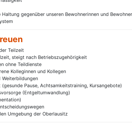
lässigkeit
e Haltung gegenüber unseren Bewohnerinnen und Bewohne
System
freuen
der Teilzeit
lzeit, steigt nach Betriebszugehörigkeit
en ohne Teildienste
hrene Kolleginnen und Kollegen
d Weiterbildungen
 (gesunde Pause, Achtsamkeitstraining, Kursangebote)
rsvorsorge (Entgeltumwandlung)
mentation)
 Entscheidungswegen
vollen Umgebung der Oberlausitz