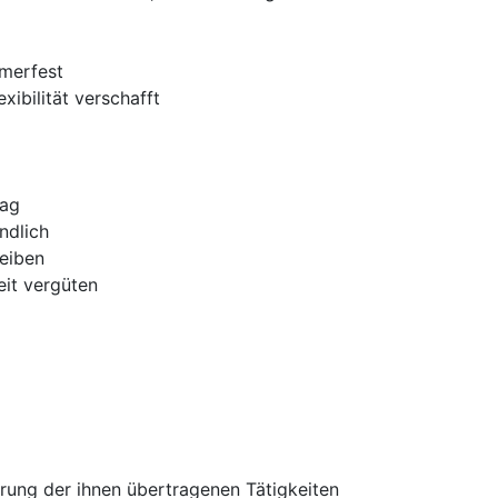
mmerfest
xibilität verschafft
Tag
ndlich
reiben
eit vergüten
hrung der ihnen übertragenen Tätigkeiten