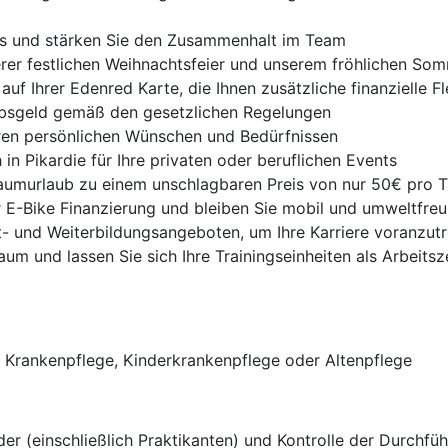
ts und stärken Sie den Zusammenhalt im Team
erer festlichen Weihnachtsfeier und unserem fröhlichen So
f Ihrer Edenred Karte, die Ihnen zusätzliche finanzielle Fle
ubsgeld gemäß den gesetzlichen Regelungen
hren persönlichen Wünschen und Bedürfnissen
 in Pikardie für Ihre privaten oder beruflichen Events
raumurlaub zu einem unschlagbaren Preis von nur 50€ pro 
ur E-Bike Finanzierung und bleiben Sie mobil und umweltfreu
t- und Weiterbildungsangeboten, um Ihre Karriere voranzut
aum und lassen Sie sich Ihre Trainingseinheiten als Arbeitsz
r Krankenpflege, Kinderkrankenpflege oder Altenpflege
er (einschließlich Praktikanten) und Kontrolle der Durchfü