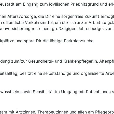
Neustadt am Eingang zum idyllischen Prießnitzgrund und er
chen Altersvorsorge, die Dir eine sorgenfreie Zukunft ermögl
öffentliche Verkehrsmittel, um stressfrei zur Arbeit zu ge
rankenversicherung mit einem großzügigen Jahresbudget von
kplätze und spare Dir die lästige Parkplatzsuche
ldung zum/zur Gesundheits- und Krankenpfleger:in, Altenpf
itsalltag, besitzt eine selbstständige und organisierte Ar
usstsein sowie Sensibilität im Umgang mit Patient:innen si
Team mit Ärzt:innen, Therapeut:innen und allen am Pflegep