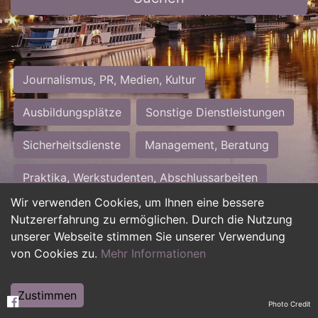
Journalismus, PR, Medien, Kultur
Ausbildungsplätze
Sonstige Dienstleistungen
Sicherheitsdienste
Management, Beratung
Praktika, Werkstudenten, Abschlussarbeiten
Wir verwenden Cookies, um Ihnen eine bessere
Personalwesen
Assistenz, Sekretariat
Nutzererfahrung zu ermöglichen. Durch die Nutzung
unserer Webseite stimmen Sie unserer Verwendung
Hilfskräfte, Aushilfs- und Nebenjobs
von Cookies zu.
Mehr Informationen
Einkauf, Logistik, Materialwirtschaft
Zustimmen
Photo Credit
Weiterbildung, Studium, duale Ausbildung