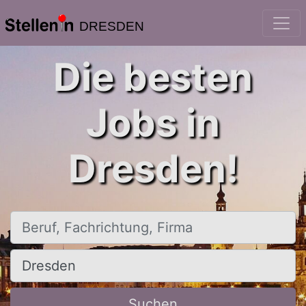
DRESDEN
Die besten
Jobs in
Dresden!
Beruf, Fachrichtung, Firma
Ort, Stadt
Suchen