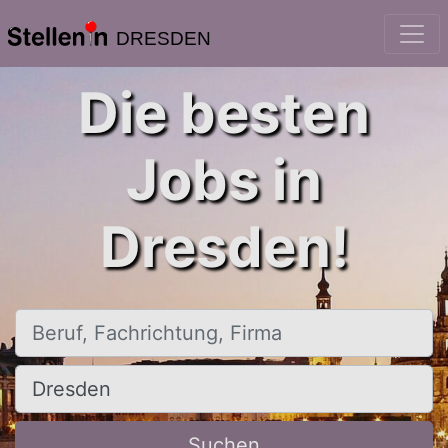
DRESDEN
Die besten
Jobs in
Dresden!
Beruf, Fachrichtung, Firma
Ort, Stadt
Suchen