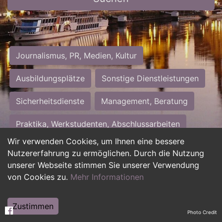
Journalismus, PR, Medien, Kultur
Ausbildungsplätze
Sonstige Dienstleistungen
Sicherheitsdienste
Management, Beratung
Praktika, Werkstudenten, Abschlussarbeiten
Wir verwenden Cookies, um Ihnen eine bessere
Personalwesen
Assistenz, Sekretariat
Nutzererfahrung zu ermöglichen. Durch die Nutzung
unserer Webseite stimmen Sie unserer Verwendung
Hilfskräfte, Aushilfs- und Nebenjobs
von Cookies zu.
Mehr Informationen
Einkauf, Logistik, Materialwirtschaft
Zustimmen
Photo Credit
Weiterbildung, Studium, duale Ausbildung