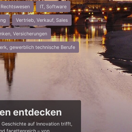
Rechtswesen
IT, Software
ung
Vertrieb, Verkauf, Sales
nken, Versicherungen
rk, gewerblich technische Berufe
cen entdecken
Geschichte auf Innovation trifft,
nd facettenreich – von