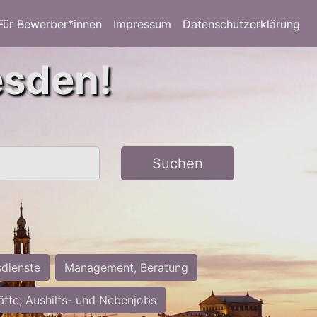
Für Bewerber*innen
Impressum
Datenschutzerklärung
esden!
Suchen
sdienste
Management, Beratung
räfte, Aushilfs- und Nebenjobs