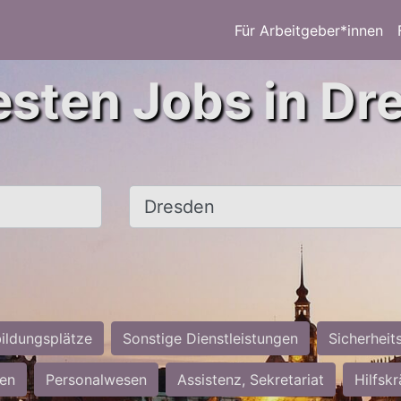
Für Arbeitgeber*innen
esten Jobs in Dr
Ort, Stadt
ildungsplätze
Sonstige Dienstleistungen
Sicherheit
ten
Personalwesen
Assistenz, Sekretariat
Hilfsk