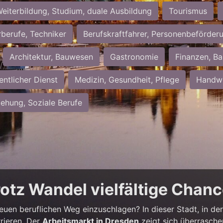
eiterbildung, Studium, duale Ausbildung
Tourismus
rberufe, Techniker
Berufskraftfahrer, Personenbeförder
Architektur, Bauwesen
Gastronomie
Finanzen, Ba
entlicher Dienst
Medizin, Gesundheit, Pflege
Handwe
iehung, Soziale Berufe
rotz Wandel vielfältige Chan
neuen beruflichen Weg einzuschlagen? In dieser Stadt, in der 
rieren. Der
Arbeitsmarkt in Dresden
zeigt sich überrasche