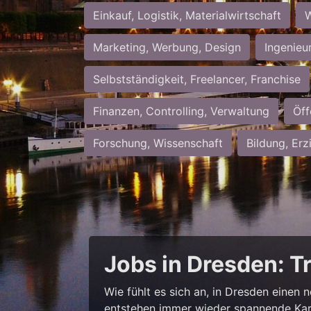
Einkauf, Logistik, Materialwirtschaft
W
Marketing, Werbung, Design
Ingenieu
Selbstständigkeit, Freelancer, Franchise
Finanzen, Controlling, Verwaltung
Öff
Forschung, Wissenschaft
Bildung, Erz
Jobs in Dresden: T
Wie fühlt es sich an, in Dresden einen 
entstehen immer wieder spannende Kar