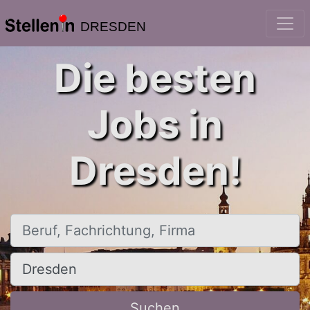
DRESDEN
Die besten
Jobs in
Dresden!
Beruf, Fachrichtung, Firma
Ort, Stadt
Suchen