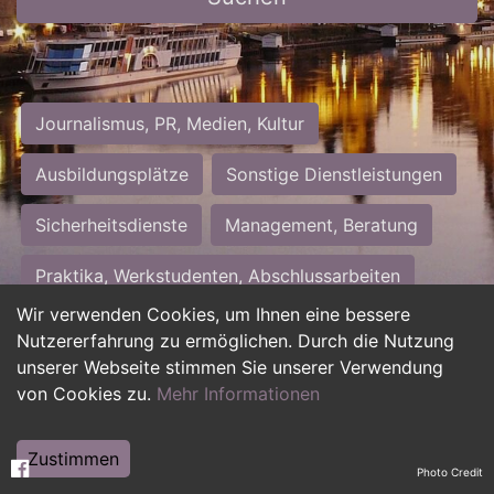
Journalismus, PR, Medien, Kultur
Ausbildungsplätze
Sonstige Dienstleistungen
Sicherheitsdienste
Management, Beratung
Praktika, Werkstudenten, Abschlussarbeiten
Wir verwenden Cookies, um Ihnen eine bessere
Personalwesen
Assistenz, Sekretariat
Nutzererfahrung zu ermöglichen. Durch die Nutzung
unserer Webseite stimmen Sie unserer Verwendung
Hilfskräfte, Aushilfs- und Nebenjobs
von Cookies zu.
Mehr Informationen
Einkauf, Logistik, Materialwirtschaft
Zustimmen
Photo Credit
Weiterbildung, Studium, duale Ausbildung