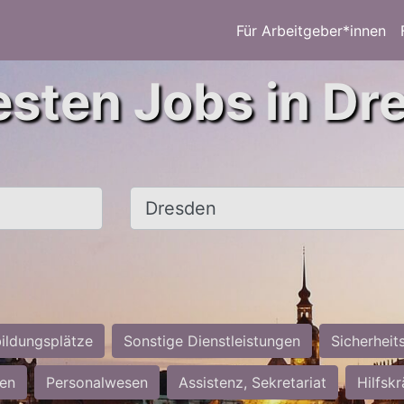
Für Arbeitgeber*innen
esten Jobs in Dr
Ort, Stadt
ildungsplätze
Sonstige Dienstleistungen
Sicherheit
ten
Personalwesen
Assistenz, Sekretariat
Hilfsk