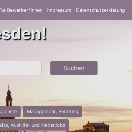
Für Bewerber*innen
Impressum
Datenschutzerklärung
esden!
Suchen
sdienste
Management, Beratung
räfte, Aushilfs- und Nebenjobs