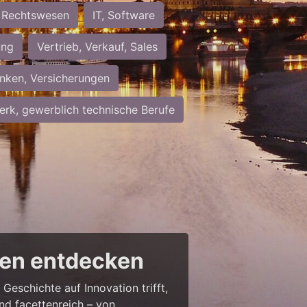
Rechtswesen
IT, Software
ung
Vertrieb, Verkauf, Sales
nken, Versicherungen
rk, gewerblich technische Berufe
cen entdecken
Geschichte auf Innovation trifft,
nd facettenreich – von