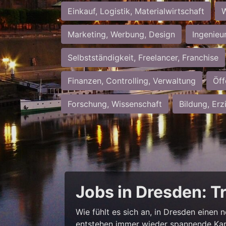
Einkauf, Logistik, Materialwirtschaft
W
Marketing, Werbung, Design
Ingenieu
Selbstständigkeit, Freelancer, Franchise
Finanzen, Controlling, Verwaltung
Öff
Forschung, Wissenschaft
Bildung, Erz
Jobs in Dresden: T
Wie fühlt es sich an, in Dresden einen 
entstehen immer wieder spannende Kar