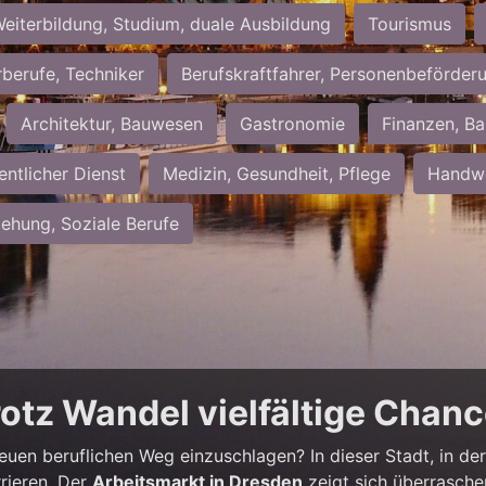
eiterbildung, Studium, duale Ausbildung
Tourismus
rberufe, Techniker
Berufskraftfahrer, Personenbeförder
Architektur, Bauwesen
Gastronomie
Finanzen, Ba
entlicher Dienst
Medizin, Gesundheit, Pflege
Handwe
iehung, Soziale Berufe
rotz Wandel vielfältige Chan
neuen beruflichen Weg einzuschlagen? In dieser Stadt, in der 
rieren. Der
Arbeitsmarkt in Dresden
zeigt sich überrasche