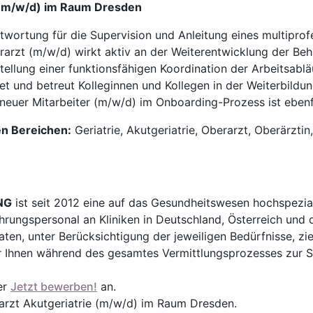
e (m/w/d) im Raum Dresden
twortung für die Supervision und Anleitung eines multi­pr
arzt (m/w/d) wirkt aktiv an der Weiterentwicklung der Be
tellung einer funktionsfähigen Koordination der Arbeitsabläu
t und betreut Kolleginnen und Kollegen in der Weiterbildun
neuer Mitarbeiter (m/w/d) im Onboarding-Prozess ist ebenf
en Bereichen:
Geriatrie, Akutgeriatrie, Oberarzt, Oberärztin
NG
ist seit 2012 eine auf das Gesundheitswesen hochspezial
ührungspersonal an Kliniken in Deutschland, Österreich und 
en, unter Berücksichtigung der jeweiligen Bedürfnisse, zi
 Ihnen während des gesamtes Vermittlungsprozesses zur Sei
er
Jetzt bewerben!
an.
rarzt Akutgeriatrie (m/w/d) im Raum Dresden.