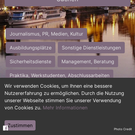
Journalismus, PR, Medien, Kultur
Ausbildungsplätze
Sonstige Dienstleistungen
Sicherheitsdienste
Management, Beratung
Praktika, Werkstudenten, Abschlussarbeiten
Wir verwenden Cookies, um Ihnen eine bessere
Personalwesen
Assistenz, Sekretariat
Nutzererfahrung zu ermöglichen. Durch die Nutzung
unserer Webseite stimmen Sie unserer Verwendung
Hilfskräfte, Aushilfs- und Nebenjobs
von Cookies zu.
Mehr Informationen
Einkauf, Logistik, Materialwirtschaft
Zustimmen
Photo Credit
Weiterbildung, Studium, duale Ausbildung