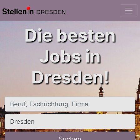
DRESDEN
Die besten
Jobs in
Dresden!
Beruf, Fachrichtung, Firma
Ort, Stadt
Suchen