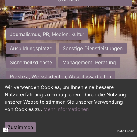
Journalismus, PR, Medien, Kultur
Ausbildungsplätze
Sonstige Dienstleistungen
Sicherheitsdienste
Management, Beratung
Praktika, Werkstudenten, Abschlussarbeiten
Wir verwenden Cookies, um Ihnen eine bessere
Personalwesen
Assistenz, Sekretariat
Nutzererfahrung zu ermöglichen. Durch die Nutzung
unserer Webseite stimmen Sie unserer Verwendung
Hilfskräfte, Aushilfs- und Nebenjobs
von Cookies zu.
Mehr Informationen
Einkauf, Logistik, Materialwirtschaft
Zustimmen
Photo Credit
Weiterbildung, Studium, duale Ausbildung