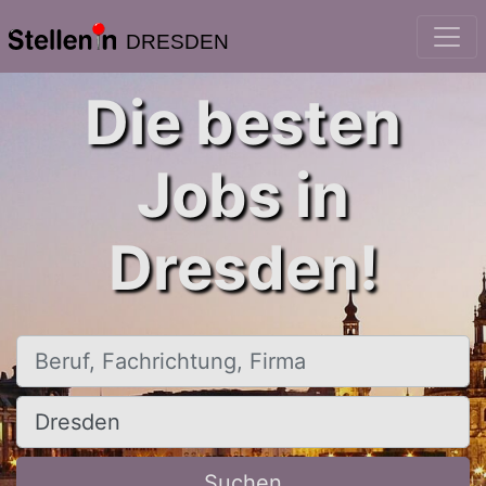
DRESDEN
Die besten
Jobs in
Dresden!
Beruf, Fachrichtung, Firma
Ort, Stadt
Suchen