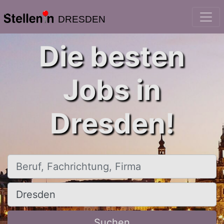
DRESDEN
Die besten
Jobs in
Dresden!
Beruf, Fachrichtung, Firma
Ort, Stadt
Suchen