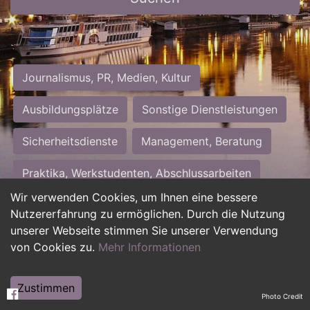
Journalismus, PR, Medien, Kultur
Ausbildungsplätze
Sonstige Dienstleistungen
Sicherheitsdienste
Management, Beratung
Praktika, Werkstudenten, Abschlussarbeiten
Wir verwenden Cookies, um Ihnen eine bessere
Personalwesen
Assistenz, Sekretariat
Nutzererfahrung zu ermöglichen. Durch die Nutzung
unserer Webseite stimmen Sie unserer Verwendung
Hilfskräfte, Aushilfs- und Nebenjobs
von Cookies zu.
Mehr Informationen
Einkauf, Logistik, Materialwirtschaft
Zustimmen
Photo Credit
Weiterbildung, Studium, duale Ausbildung