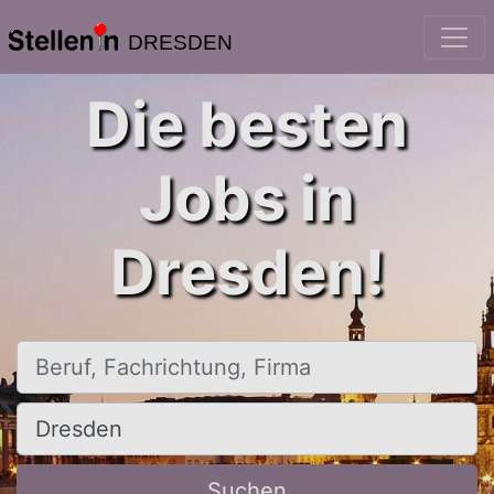
DRESDEN
Die besten
Jobs in
Dresden!
Beruf, Fachrichtung, Firma
Ort, Stadt
Suchen