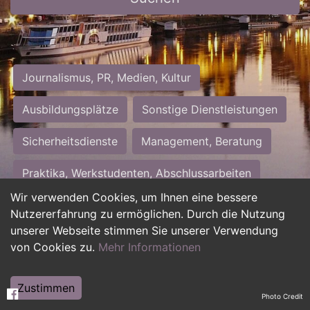
Journalismus, PR, Medien, Kultur
Ausbildungsplätze
Sonstige Dienstleistungen
Sicherheitsdienste
Management, Beratung
Praktika, Werkstudenten, Abschlussarbeiten
Wir verwenden Cookies, um Ihnen eine bessere
Personalwesen
Assistenz, Sekretariat
Nutzererfahrung zu ermöglichen. Durch die Nutzung
unserer Webseite stimmen Sie unserer Verwendung
Hilfskräfte, Aushilfs- und Nebenjobs
von Cookies zu.
Mehr Informationen
Einkauf, Logistik, Materialwirtschaft
Zustimmen
Photo Credit
Weiterbildung, Studium, duale Ausbildung