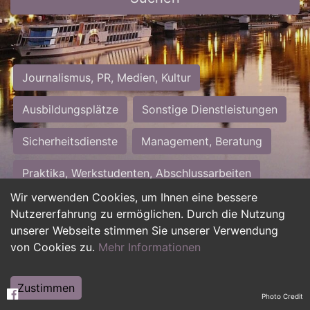
Journalismus, PR, Medien, Kultur
Ausbildungsplätze
Sonstige Dienstleistungen
Sicherheitsdienste
Management, Beratung
Praktika, Werkstudenten, Abschlussarbeiten
Wir verwenden Cookies, um Ihnen eine bessere
Personalwesen
Assistenz, Sekretariat
Nutzererfahrung zu ermöglichen. Durch die Nutzung
unserer Webseite stimmen Sie unserer Verwendung
Hilfskräfte, Aushilfs- und Nebenjobs
von Cookies zu.
Mehr Informationen
Einkauf, Logistik, Materialwirtschaft
Zustimmen
Photo Credit
Weiterbildung, Studium, duale Ausbildung