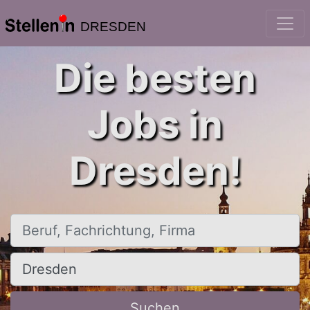
DRESDEN
Die besten
Jobs in
Dresden!
Beruf, Fachrichtung, Firma
Ort, Stadt
Suchen