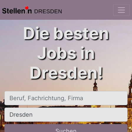
DRESDEN
Die besten
Jobs in
Dresden!
Beruf, Fachrichtung, Firma
Ort, Stadt
Suchen