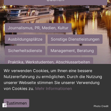
Journalismus, PR, Medien, Kultur
Ausbildungsplätze
Sonstige Dienstleistungen
Sicherheitsdienste
Management, Beratung
Praktika, Werkstudenten, Abschlussarbeiten
Wir verwenden Cookies, um Ihnen eine bessere
Personalwesen
Assistenz, Sekretariat
Nutzererfahrung zu ermöglichen. Durch die Nutzung
unserer Webseite stimmen Sie unserer Verwendung
Hilfskräfte, Aushilfs- und Nebenjobs
von Cookies zu.
Mehr Informationen
Einkauf, Logistik, Materialwirtschaft
Zustimmen
Photo Credit
Weiterbildung, Studium, duale Ausbildung