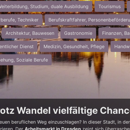
eiterbildung, Studium, duale Ausbildung
Tourismus
rberufe, Techniker
Berufskraftfahrer, Personenbeförder
Architektur, Bauwesen
Gastronomie
Finanzen, Ba
entlicher Dienst
Medizin, Gesundheit, Pflege
Handwe
iehung, Soziale Berufe
rotz Wandel vielfältige Chan
neuen beruflichen Weg einzuschlagen? In dieser Stadt, in der 
rieren. Der
Arbeitsmarkt in Dresden
zeigt sich überrasche