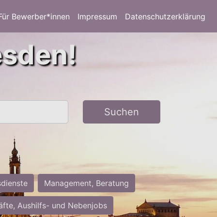
Für Bewerber*innen
Impressum
Datenschutzerklärung
esden!
Suchen
sdienste
Management, Beratung
räfte, Aushilfs- und Nebenjobs