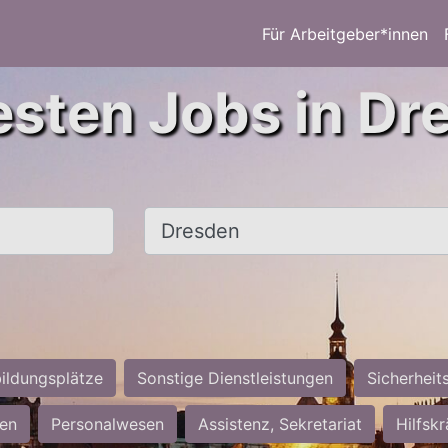
Für Arbeitgeber*innen
esten Jobs in Dr
Ort, Stadt
ildungsplätze
Sonstige Dienstleistungen
Sicherheit
ten
Personalwesen
Assistenz, Sekretariat
Hilfsk