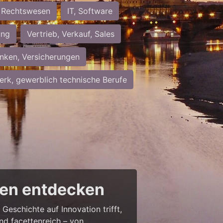
Rechtswesen
IT, Software
ung
Vertrieb, Verkauf, Sales
nken, Versicherungen
rk, gewerblich technische Berufe
cen entdecken
Geschichte auf Innovation trifft,
nd facettenreich – von