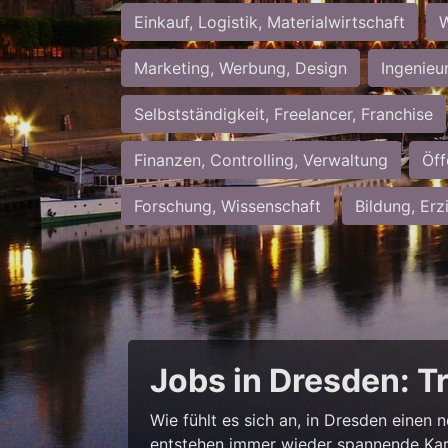
Einkauf, Logistik, Materialwirtschaft
W
Marketing, Werbung, Design
Ingenieu
Selbstständigkeit, Freelancer, Franchise
Finanzen, Controlling, Verwaltung
Öff
Forschung, Wissenschaft
Bildung, Erz
Jobs in Dresden: T
Wie fühlt es sich an, in Dresden einen 
entstehen immer wieder spannende Kar