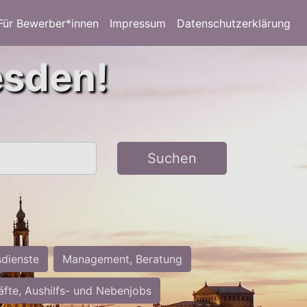
Für Bewerber*innen
Impressum
Datenschutzerklärung
esden!
Suchen
sdienste
Management, Beratung
räfte, Aushilfs- und Nebenjobs