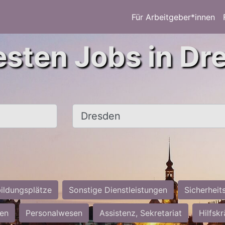
Für Arbeitgeber*innen
esten Jobs in Dr
Ort, Stadt
ildungsplätze
Sonstige Dienstleistungen
Sicherheit
ten
Personalwesen
Assistenz, Sekretariat
Hilfsk