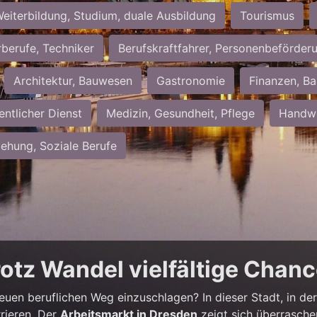
eiterbildung, Studium, duale Ausbildung
Tourismus
rberufe, Techniker
Berufskraftfahrer, Personenbeförder
Architektur, Bauwesen
Gastronomie
Finanzen, Ba
entlicher Dienst
Medizin, Gesundheit, Pflege
Handwe
iehung, Soziale Berufe
rotz Wandel vielfältige Chan
neuen beruflichen Weg einzuschlagen? In dieser Stadt, in der 
rieren. Der
Arbeitsmarkt in Dresden
zeigt sich überrasche