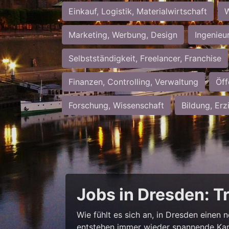
Einkauf, Logistik, Materialwirtschaft
W
Marketing, Werbung, Design
Ingenieu
Selbstständigkeit, Freelancer, Franchise
Finanzen, Controlling, Verwaltung
Öff
Forschung, Wissenschaft
Bildung, Erz
Jobs in Dresden: T
Wie fühlt es sich an, in Dresden einen 
entstehen immer wieder spannende Kar