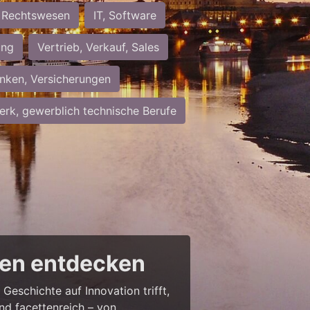
Rechtswesen
IT, Software
ung
Vertrieb, Verkauf, Sales
nken, Versicherungen
rk, gewerblich technische Berufe
cen entdecken
Geschichte auf Innovation trifft,
nd facettenreich – von