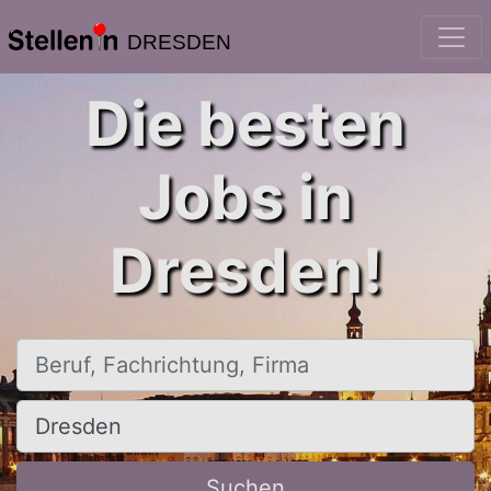
DRESDEN
Die besten
Jobs in
Dresden!
Beruf, Fachrichtung, Firma
Ort, Stadt
Suchen