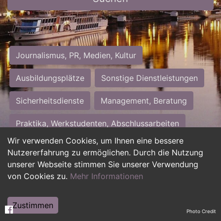
Journalismus, PR, Medien, Kultur
Ausbildungsplätze
Sonstige Dienstleistungen
Sicherheitsdienste
Management, Beratung
Praktika, Werkstudenten, Abschlussarbeiten
Wir verwenden Cookies, um Ihnen eine bessere
Personalwesen
Assistenz, Sekretariat
Nutzererfahrung zu ermöglichen. Durch die Nutzung
unserer Webseite stimmen Sie unserer Verwendung
Hilfskräfte, Aushilfs- und Nebenjobs
von Cookies zu.
Mehr Informationen
Einkauf, Logistik, Materialwirtschaft
Zustimmen
Photo Credit
Weiterbildung, Studium, duale Ausbildung