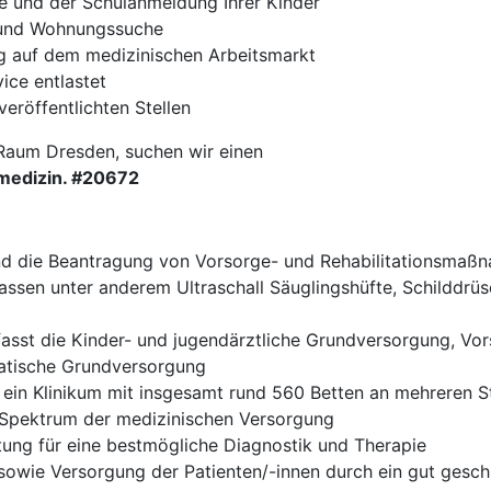
e und der Schulanmeldung Ihrer Kinder
- und Wohnungssuche
ng auf dem medizinischen Arbeitsmarkt
ce entlastet
veröffentlichten Stellen
Raum Dresden, suchen wir einen
medizin. #20672
und die Beantragung von Vorsorge- und Rehabilitationsmaß
assen unter anderem Ultraschall Säuglingshüfte, Schilddr
asst die Kinder- und jugendärztliche Grundversorgung, V
atische Grundversorgung
ein Klinikum mit insgesamt rund 560 Betten an mehreren 
 Spektrum der medizinischen Versorgung
tung für eine bestmögliche Diagnostik und Therapie
 sowie Versorgung der Patienten/-innen durch ein gut ges