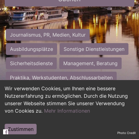
Journalismus, PR, Medien, Kultur
Ausbildungsplätze
Sonstige Dienstleistungen
Sicherheitsdienste
Management, Beratung
Praktika, Werkstudenten, Abschlussarbeiten
Wir verwenden Cookies, um Ihnen eine bessere
Personalwesen
Assistenz, Sekretariat
Nutzererfahrung zu ermöglichen. Durch die Nutzung
unserer Webseite stimmen Sie unserer Verwendung
Hilfskräfte, Aushilfs- und Nebenjobs
von Cookies zu.
Mehr Informationen
Einkauf, Logistik, Materialwirtschaft
Zustimmen
Photo Credit
Weiterbildung, Studium, duale Ausbildung