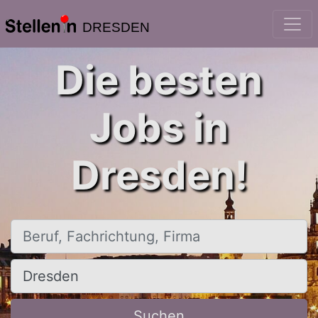
DRESDEN
Die besten
Jobs in
Dresden!
Beruf, Fachrichtung, Firma
Ort, Stadt
Suchen