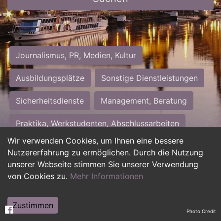
Journalismus, PR, Medien, Kultur
Ausbildungsplätze
Sonstige Dienstleistungen
Sicherheitsdienste
Management, Beratung
Praktika, Werkstudenten, Abschlussarbeiten
Wir verwenden Cookies, um Ihnen eine bessere
Personalwesen
Assistenz, Sekretariat
Nutzererfahrung zu ermöglichen. Durch die Nutzung
unserer Webseite stimmen Sie unserer Verwendung
Hilfskräfte, Aushilfs- und Nebenjobs
von Cookies zu.
Mehr Informationen
Einkauf, Logistik, Materialwirtschaft
Zustimmen
Photo Credit
Weiterbildung, Studium, duale Ausbildung