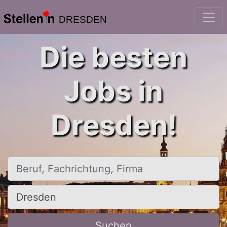
DRESDEN
Die besten
Jobs in
Dresden!
Beruf, Fachrichtung, Firma
Ort, Stadt
Suchen