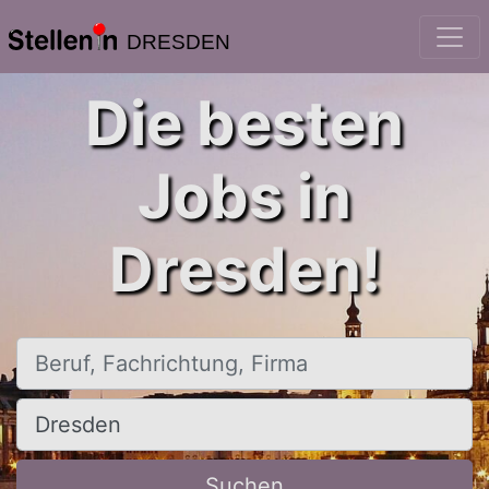
DRESDEN
Die besten
Jobs in
Dresden!
Beruf, Fachrichtung, Firma
Ort, Stadt
Suchen