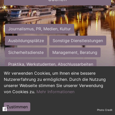
Journalismus, PR, Medien, Kultur
Ausbildungsplätze
Sonstige Dienstleistungen
Sicherheitsdienste
Management, Beratung
Praktika, Werkstudenten, Abschlussarbeiten
Wir verwenden Cookies, um Ihnen eine bessere
Personalwesen
Assistenz, Sekretariat
Nutzererfahrung zu ermöglichen. Durch die Nutzung
unserer Webseite stimmen Sie unserer Verwendung
Hilfskräfte, Aushilfs- und Nebenjobs
von Cookies zu.
Mehr Informationen
Einkauf, Logistik, Materialwirtschaft
Zustimmen
Photo Credit
Weiterbildung, Studium, duale Ausbildung