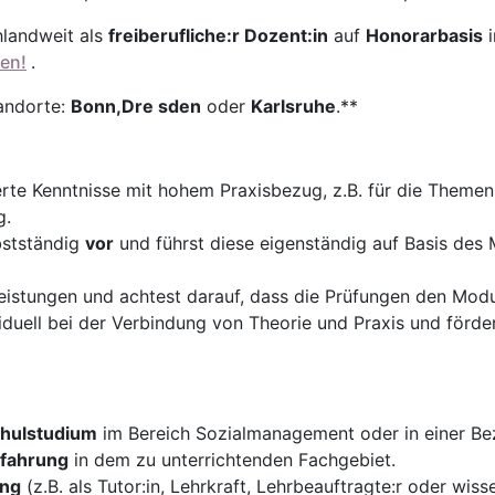
hlandweit als
freiberufliche:r Dozent:in
auf
Honorarbasis
en!
.
andorte:
Bonn,
Dre
sden
oder
Karlsruhe
.**
erte Kenntnisse mit hohem Praxisbezug, z.B. für die Theme
g.
bstständig
vor
und führst diese eigenständig auf Basis des
istungen und achtest darauf, dass die Prüfungen den Modul
duell bei der Verbindung von Theorie und Praxis und förder
hulstudium
im Bereich Sozialmanagement oder in einer Bez
rfahrung
in dem zu unterrichtenden Fachgebiet.
ung
(z.B. als Tutor:in, Lehrkraft, Lehrbeauftragte:r oder wiss