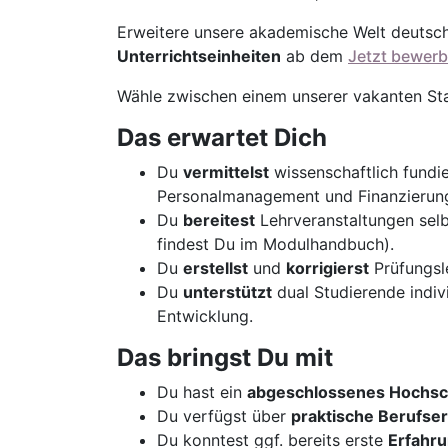
Erweitere unsere akademische Welt deutsc
Unterrichtseinheiten
ab dem
Jetzt bewerb
Wähle zwischen einem unserer vakanten St
Das erwartet Dich
Du
vermittelst
wissenschaftlich fundi
Personalmanagement und Finanzierun
Du
bereitest
Lehrveranstaltungen sel
findest Du im Modulhandbuch).
Du
erstellst
und
korrigierst
Prüfungsle
Du
unterstützt
dual Studierende indivi
Entwicklung.
Das bringst Du mit
Du hast ein
abgeschlossenes Hochsc
Du verfügst über
praktische Berufse
Du konntest ggf. bereits erste
Erfahr