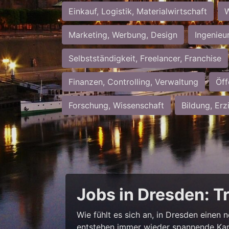
Einkauf, Logistik, Materialwirtschaft
W
Marketing, Werbung, Design
Ingenieu
Selbstständigkeit, Freelancer, Franchise
Finanzen, Controlling, Verwaltung
Öff
Forschung, Wissenschaft
Bildung, Erz
Jobs in Dresden: T
Wie fühlt es sich an, in Dresden einen 
entstehen immer wieder spannende Kar