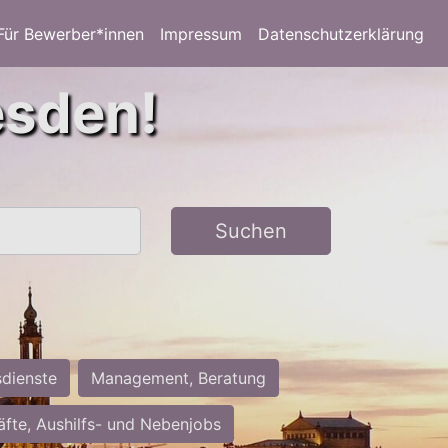
Für Bewerber*innen
Impressum
Datenschutzerklärung
esden!
Suchen
sdienste
Management, Beratung
räfte, Aushilfs- und Nebenjobs