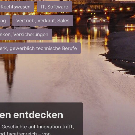
Rechtswesen
IT, Software
ung
Vertrieb, Verkauf, Sales
nken, Versicherungen
rk, gewerblich technische Berufe
cen entdecken
Geschichte auf Innovation trifft,
nd facettenreich – von