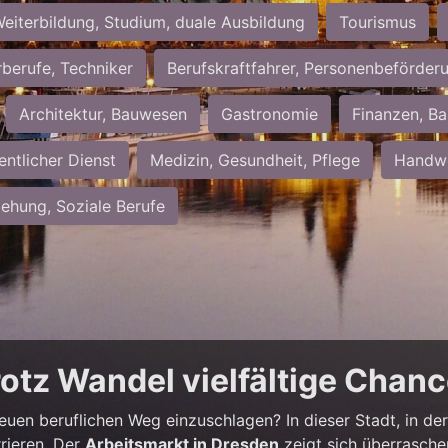
eiterbildung, Studium, duale Ausbildung
Tourismus
rberufe, Techniker
Berufskraftfahrer, Personenbeförder
Architektur, Bauwesen
Gastronomie
Finanzen, Ba
entlicher Dienst
Medizin, Gesundheit, Pflege
Handwe
iehung, Soziale Berufe
rotz Wandel vielfältige Chan
neuen beruflichen Weg einzuschlagen? In dieser Stadt, in der 
rieren. Der
Arbeitsmarkt in Dresden
zeigt sich überrasche