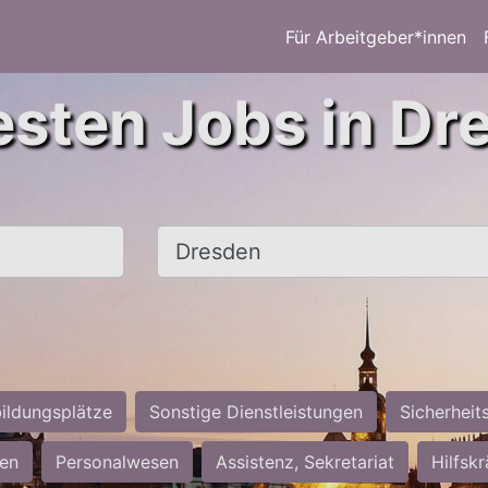
Für Arbeitgeber*innen
esten Jobs in Dr
Ort, Stadt
ildungsplätze
Sonstige Dienstleistungen
Sicherheit
ten
Personalwesen
Assistenz, Sekretariat
Hilfsk