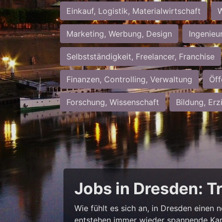
Einkauf, Logistik, Materialwirtschaft
W
Marketing, Werbung, Design
Ingenieu
Selbstständigkeit, Freelancer, Franchise
Finanzen, Controlling, Verwaltung
Öff
Forschung, Wissenschaft
Bildung, Erz
Jobs in Dresden: T
Wie fühlt es sich an, in Dresden einen 
entstehen immer wieder spannende Kar