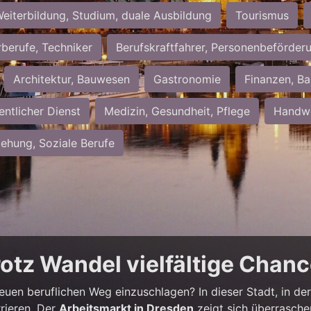
eiterbildung, Studium, duale Ausbildung
Tourismus
rberufe, Techniker
Berufskraftfahrer, Personenbeförder
Architektur, Bauwesen
Gastronomie
Finanzen, Ba
entlicher Dienst
Medizin, Gesundheit, Pflege
Handwe
iehung, Soziale Berufe
rotz Wandel vielfältige Chan
neuen beruflichen Weg einzuschlagen? In dieser Stadt, in der 
rieren. Der
Arbeitsmarkt in Dresden
zeigt sich überrasche