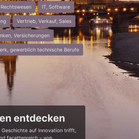
Rechtswesen
IT, Software
ung
Vertrieb, Verkauf, Sales
nken, Versicherungen
rk, gewerblich technische Berufe
cen entdecken
Geschichte auf Innovation trifft,
nd facettenreich – von