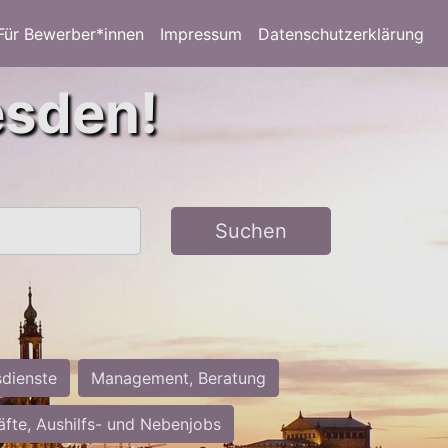
Für Bewerber*innen
Impressum
Datenschutzerklärung
esden!
Suchen
sdienste
Management, Beratung
räfte, Aushilfs- und Nebenjobs