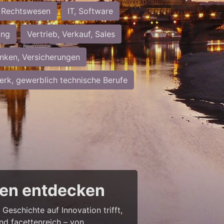
Rechtswesen
IT, Software
ung
Vertrieb, Verkauf, Sales
nken, Versicherungen
rk, gewerblich technische Berufe
cen entdecken
Geschichte auf Innovation trifft,
nd facettenreich – von