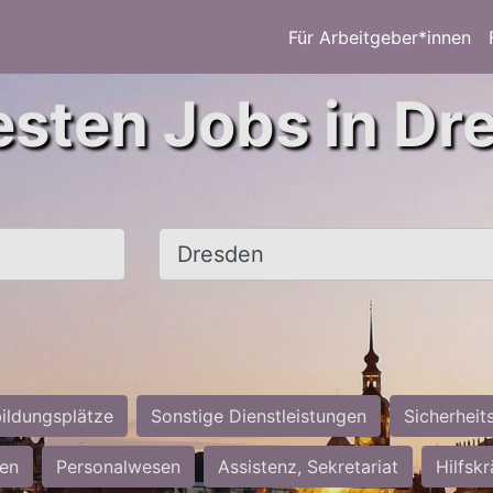
Für Arbeitgeber*innen
esten Jobs in Dr
Ort, Stadt
ildungsplätze
Sonstige Dienstleistungen
Sicherheit
ten
Personalwesen
Assistenz, Sekretariat
Hilfsk