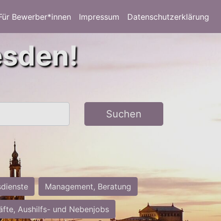
Für Bewerber*innen
Impressum
Datenschutzerklärung
esden!
Suchen
sdienste
Management, Beratung
räfte, Aushilfs- und Nebenjobs