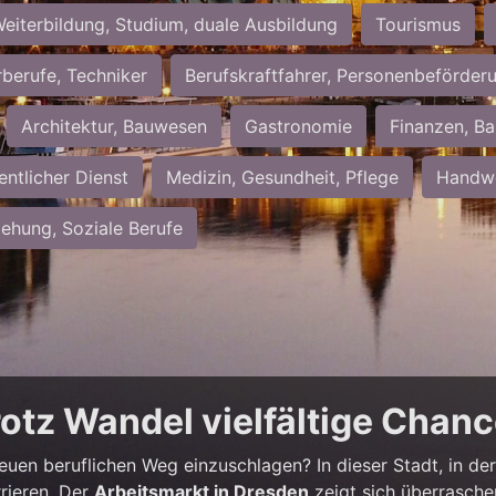
eiterbildung, Studium, duale Ausbildung
Tourismus
rberufe, Techniker
Berufskraftfahrer, Personenbeförder
Architektur, Bauwesen
Gastronomie
Finanzen, Ba
entlicher Dienst
Medizin, Gesundheit, Pflege
Handwe
iehung, Soziale Berufe
rotz Wandel vielfältige Chan
neuen beruflichen Weg einzuschlagen? In dieser Stadt, in der 
rieren. Der
Arbeitsmarkt in Dresden
zeigt sich überrasche