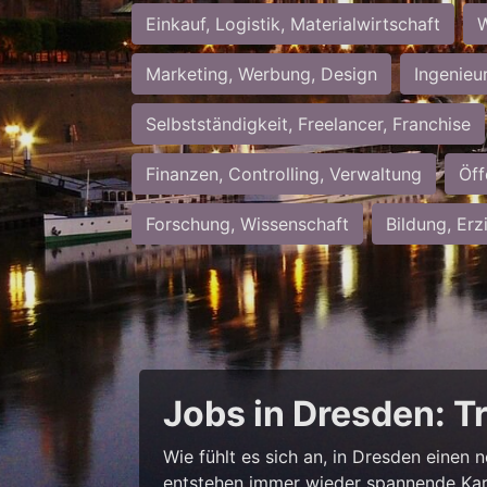
Einkauf, Logistik, Materialwirtschaft
W
Marketing, Werbung, Design
Ingenieu
Selbstständigkeit, Freelancer, Franchise
Finanzen, Controlling, Verwaltung
Öff
Forschung, Wissenschaft
Bildung, Erz
Jobs in Dresden: T
Wie fühlt es sich an, in Dresden einen 
entstehen immer wieder spannende Kar