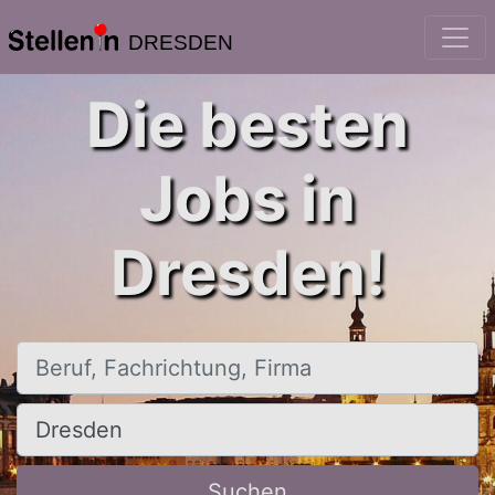
DRESDEN
Die besten
Jobs in
Dresden!
Beruf, Fachrichtung, Firma
Ort, Stadt
Suchen