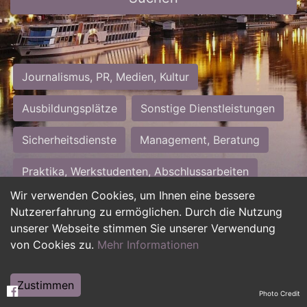
Journalismus, PR, Medien, Kultur
Ausbildungsplätze
Sonstige Dienstleistungen
Sicherheitsdienste
Management, Beratung
Praktika, Werkstudenten, Abschlussarbeiten
Wir verwenden Cookies, um Ihnen eine bessere
Personalwesen
Assistenz, Sekretariat
Nutzererfahrung zu ermöglichen. Durch die Nutzung
unserer Webseite stimmen Sie unserer Verwendung
Hilfskräfte, Aushilfs- und Nebenjobs
von Cookies zu.
Mehr Informationen
Einkauf, Logistik, Materialwirtschaft
Zustimmen
Photo Credit
Weiterbildung, Studium, duale Ausbildung