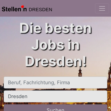
DRESDEN
Die besten
Jobs in
Dresden!
Beruf, Fachrichtung, Firma
Ort, Stadt
Suchen