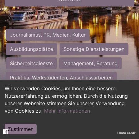
Journalismus, PR, Medien, Kultur
Ausbildungsplätze
Sonstige Dienstleistungen
Sicherheitsdienste
Management, Beratung
Praktika, Werkstudenten, Abschlussarbeiten
Wir verwenden Cookies, um Ihnen eine bessere
Personalwesen
Assistenz, Sekretariat
Nutzererfahrung zu ermöglichen. Durch die Nutzung
unserer Webseite stimmen Sie unserer Verwendung
Hilfskräfte, Aushilfs- und Nebenjobs
von Cookies zu.
Mehr Informationen
Einkauf, Logistik, Materialwirtschaft
Zustimmen
Photo Credit
Weiterbildung, Studium, duale Ausbildung