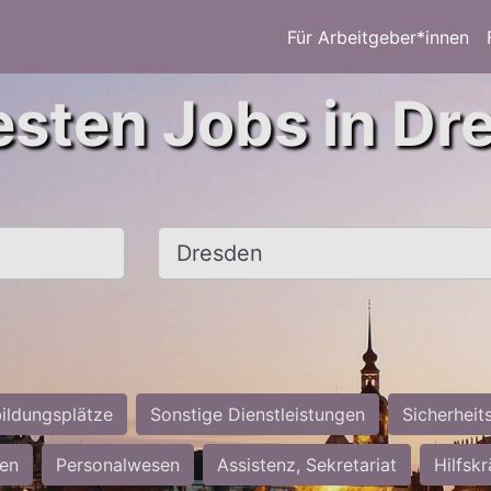
Für Arbeitgeber*innen
esten Jobs in Dr
Ort, Stadt
ildungsplätze
Sonstige Dienstleistungen
Sicherheit
ten
Personalwesen
Assistenz, Sekretariat
Hilfsk