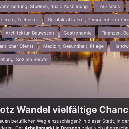
eiterbildung, Studium, duale Ausbildung
Tourismus
rberufe, Techniker
Berufskraftfahrer, Personenbeförder
Architektur, Bauwesen
Gastronomie
Finanzen, Ba
entlicher Dienst
Medizin, Gesundheit, Pflege
Handwe
iehung, Soziale Berufe
rotz Wandel vielfältige Chan
neuen beruflichen Weg einzuschlagen? In dieser Stadt, in der 
rieren. Der
Arbeitsmarkt in Dresden
zeigt sich überrasche