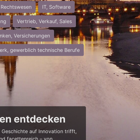
Rechtswesen
IT, Software
ung
Vertrieb, Verkauf, Sales
nken, Versicherungen
rk, gewerblich technische Berufe
cen entdecken
Geschichte auf Innovation trifft,
nd facettenreich – von