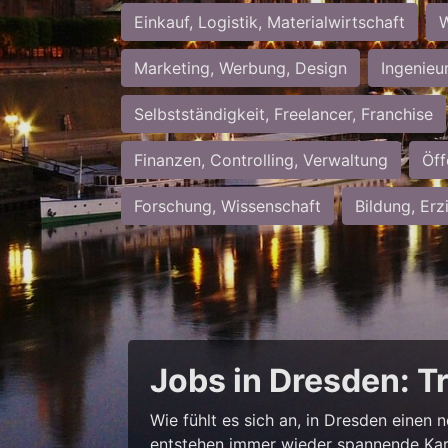
Einkauf, Logistik, Materialwirtschaft
W
Marketing, Werbung, Design
Ingenieu
Selbstständigkeit, Freelancer, Franchise
Finanzen, Controlling, Verwaltung
Öff
Forschung, Wissenschaft
Bildung, Erz
Jobs in Dresden: T
Wie fühlt es sich an, in Dresden einen 
entstehen immer wieder spannende Kar