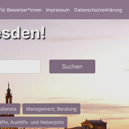
Für Bewerber*innen
Impressum
Datenschutzerklärung
esden!
Suchen
sdienste
Management, Beratung
räfte, Aushilfs- und Nebenjobs