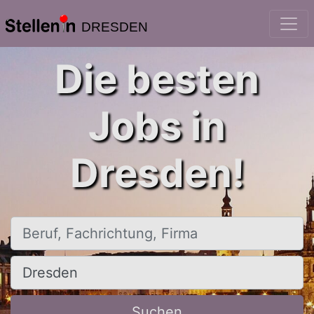
DRESDEN
Die besten
Jobs in
Dresden!
Beruf, Fachrichtung, Firma
Ort, Stadt
Suchen