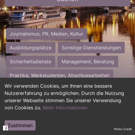
Journalismus, PR, Medien, Kultur
Ausbildungsplätze
Sonstige Dienstleistungen
Sicherheitsdienste
Management, Beratung
Praktika, Werkstudenten, Abschlussarbeiten
Wir verwenden Cookies, um Ihnen eine bessere
Personalwesen
Assistenz, Sekretariat
Nutzererfahrung zu ermöglichen. Durch die Nutzung
unserer Webseite stimmen Sie unserer Verwendung
Hilfskräfte, Aushilfs- und Nebenjobs
von Cookies zu.
Mehr Informationen
Einkauf, Logistik, Materialwirtschaft
Zustimmen
Photo Credit
Weiterbildung, Studium, duale Ausbildung