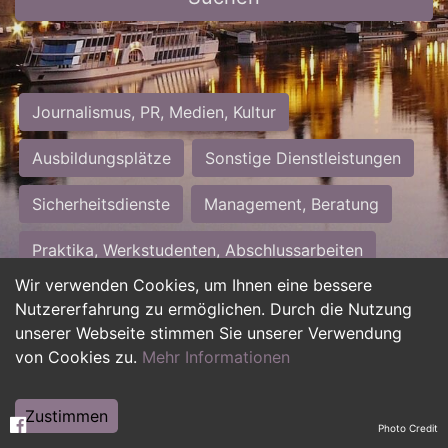
Journalismus, PR, Medien, Kultur
Ausbildungsplätze
Sonstige Dienstleistungen
Sicherheitsdienste
Management, Beratung
Praktika, Werkstudenten, Abschlussarbeiten
Wir verwenden Cookies, um Ihnen eine bessere
Personalwesen
Assistenz, Sekretariat
Nutzererfahrung zu ermöglichen. Durch die Nutzung
unserer Webseite stimmen Sie unserer Verwendung
Hilfskräfte, Aushilfs- und Nebenjobs
von Cookies zu.
Mehr Informationen
Einkauf, Logistik, Materialwirtschaft
Zustimmen
Photo Credit
Weiterbildung, Studium, duale Ausbildung