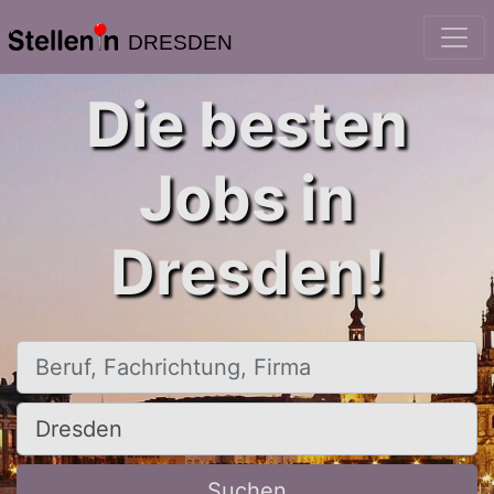
DRESDEN
Die besten
Jobs in
Dresden!
Beruf, Fachrichtung, Firma
Ort, Stadt
Suchen