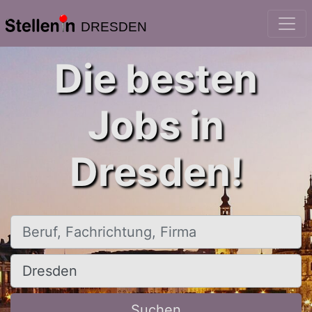
DRESDEN
Die besten
Jobs in
Dresden!
Beruf, Fachrichtung, Firma
Ort, Stadt
Suchen