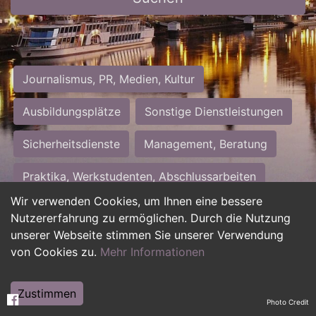
Journalismus, PR, Medien, Kultur
Ausbildungsplätze
Sonstige Dienstleistungen
Sicherheitsdienste
Management, Beratung
Praktika, Werkstudenten, Abschlussarbeiten
Wir verwenden Cookies, um Ihnen eine bessere
Personalwesen
Assistenz, Sekretariat
Nutzererfahrung zu ermöglichen. Durch die Nutzung
unserer Webseite stimmen Sie unserer Verwendung
Hilfskräfte, Aushilfs- und Nebenjobs
von Cookies zu.
Mehr Informationen
Einkauf, Logistik, Materialwirtschaft
Zustimmen
Photo Credit
Weiterbildung, Studium, duale Ausbildung